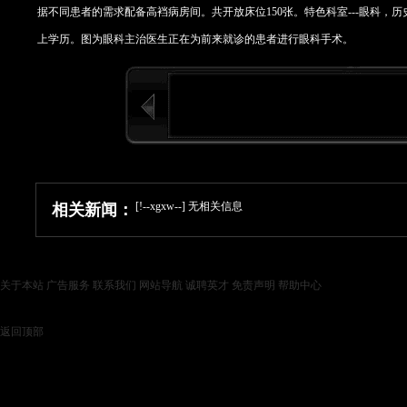
据不同患者的需求配备高裆病房间。共开放床位150张。特色科室---眼科，
上学历。图为眼科主治医生正在为前来就诊的患者进行眼科手术。
[!--xgxw--] 无相关信息
相关新闻：
关于本站
广告服务
联系我们
网站导航
诚聘英才
免责声明
帮助中心
Copyright © 2005 诸城信息港 版权所有 | 增值电信业务经营许可证：鲁B2-20051026
投稿信箱：webmaster@zcinfo.net 总机：0536-6017778 新闻、业务热线：05
返回顶部