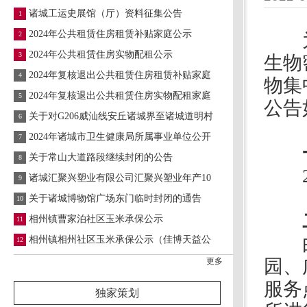
诸城工运史展馆（厅）资料征集公告
1
2024年公共租赁住房租赁补贴家庭公示
为巩
2
2024年公共租赁住房实物配租公示
3
生物
2024年复核退出公共租赁住房租赁补贴家庭
4
物集
2024年复核退出公共租赁住房实物配租家庭
5
公告
关于对G206威汕线安丘诸城界至诸城道明村
6
2024年诸城市卫生健康局所属事业单位公开
7
一
关于常山大道路段继续封闭的公告
8
20
诸城汇聚兴塑业有限公司汇聚兴塑业年产10
9
关于诸城博物馆广场东门临时封闭的通告
10
二
相州镇曹家泊社区玉米承保公示
11
由专
相州镇相州社区玉米承保公示（佳博天益公
12
园、
更多
服务
独家策划