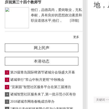
庆祝第三十四个教师节
地，
他们，品德高尚，爱岗敬业，无私
奉献，具有良好的思想政治素质和
职业道德水平;他们，
[详细]
更多
网上民声
本港动态
第29届青岛国际啤酒节诸城分会场盛大开幕
1
诸城举行“常山中秋月更明”中秋晚会
2
“宜家园”智慧社区服务平台在第三届潍坊
3
诸城智慧社区服务来了,第一批示范小区有你
4
关键词 >>
2018诸城市网络春晚成功举办
5
“潍坊云支付科技有限公司与山东时尚宜家
6