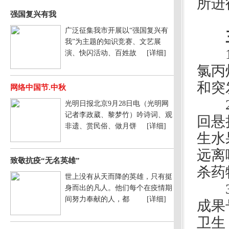
所进
强国复兴有我
广泛征集我市开展以“强国复兴有
三
我”为主题的知识竞赛、文艺展
1、
演、快闪活动、百姓故
[详细]
氯丙
和突
网络中国节.中秋
2、
光明日报北京9月28日电（光明网
记者李政葳、黎梦竹）吟诗词、观
回悬
非遗、赏民俗、做月饼
[详细]
生水
远离
致敬抗疫“无名英雄”
杀药
世上没有从天而降的英雄，只有挺
3、
身而出的凡人。他们每个在疫情期
间努力奉献的人，都
[详细]
成果
卫生