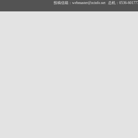
投稿信箱：webmaster@zcinfo.net 总机：05