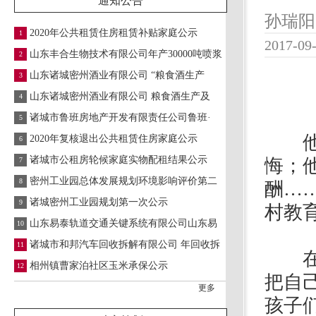
通知公告
孙瑞阳
2020年公共租赁住房租赁补贴家庭公示
1
2017-09-
山东丰合生物技术有限公司年产30000吨喷浆
2
山东诸城密州酒业有限公司 “粮食酒生产
3
山东诸城密州酒业有限公司 粮食酒生产及
4
诸城市鲁班房地产开发有限责任公司鲁班·
5
他是
2020年复核退出公共租赁住房家庭公示
6
诸城市公租房轮候家庭实物配租结果公示
悔；
7
密州工业园总体发展规划环境影响评价第二
8
酬…
诸城密州工业园规划第一次公示
9
村教
山东易泰轨道交通关键系统有限公司山东易
10
诸城市和邦汽车回收拆解有限公司 年回收拆
11
在巴
相州镇曹家泊社区玉米承保公示
12
把自
更多
孩子