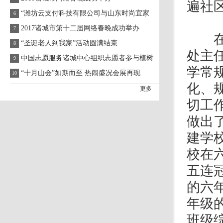
遍社
“潍坊云支付科技有限公司与山东时尚宜家
6
2017诸城市第十二届网络春晚成功举办
7
在金
“圣诞老人到我家”活动圆满结束
8
处主
中国志愿服务诸城中心组织志愿者参与植树
9
学常
“十月山会”如期而至 热闹盛况会展再现
10
化、
更多
切工
做出
建学
校在
五连
的六
年级
班级