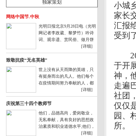
独家策划
小城
家长
网络中国节.中秋
汇报
光明日报北京9月28日电（光明
网记者李政葳、黎梦竹）吟诗
受到
词、观非遗、赏民俗、做月饼
[详细]
20
致敬抗疫“无名英雄”
于开
世上没有从天而降的英雄，只
神，
有挺身而出的凡人。他们每个
在疫情期间努力奉献的人，都
走遍
[详细]
社团
庆祝第三十四个教师节
仅仅
他们，品德高尚，爱岗敬业，
园、
无私奉献，具有良好的思想政
所。
治素质和职业道德水平;他们，
[详细]