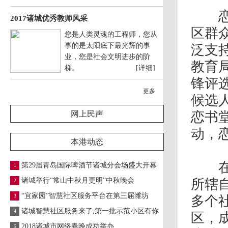
恋书
2017诸城优秀教师风采
区群
您是人类灵魂的工程师，您从
事的是太阳底下最光辉的事
泛支
业，您是社会文明进步的阶
教育
梯。
[详细]
锋评
更多
候选
网上民声
恋书
动，
本港动态
在此
第29届青岛国际啤酒节诸城分会场盛大开幕
1
诸城举行“常山中秋月更明”中秋晚会
所辖
2
“宜家园”智慧社区服务平台在第三届潍坊
3
多个
诸城智慧社区服务来了,第一批示范小区有你
4
区，
2018诸城市网络春晚成功举办
5