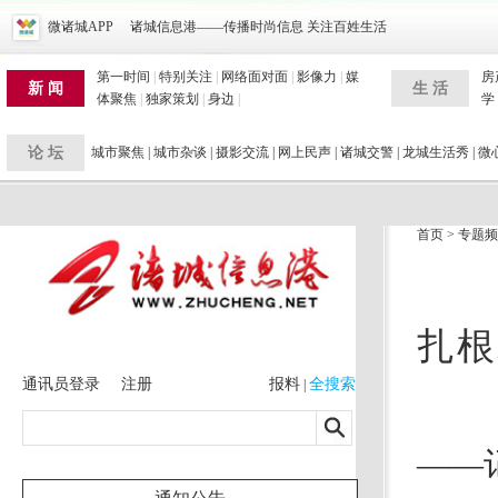
微诸城APP
诸城信息港——传播时尚信息 关注百姓生活
第一时间
|
特别关注
|
网络面对面
|
影像力
|
媒
房
新 闻
生 活
体聚焦
|
独家策划
|
身边
|
学
论 坛
城市聚焦
|
城市杂谈
|
摄影交流
|
网上民声
|
诸城交警
|
龙城生活秀
|
微
首页
>
专题频
扎根
通讯员登录
注册
报料
全搜索
|
——